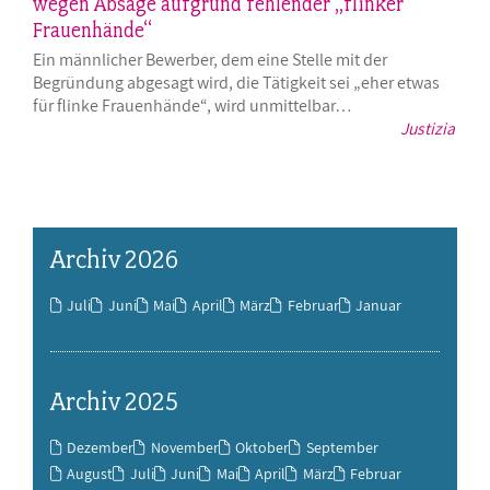
wegen Absage aufgrund fehlender „flinker
Frauenhände“
Ein männlicher Bewerber, dem eine Stelle mit der
Begründung abgesagt wird, die Tätigkeit sei „eher etwas
für flinke Frauenhände“, wird unmittelbar…
Justizia
Archiv 2026
Juli
Juni
Mai
April
März
Februar
Januar
Archiv 2025
Dezember
November
Oktober
September
August
Juli
Juni
Mai
April
März
Februar