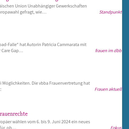
opäischen Union Unabhängiger Gewerkschaften
Europawahl gefragt, wie…
Standpunkt
oad-Falle“ hat Autorin Patricia Cammarata mit
r Care Gap…
frauen im dbb
ei Möglichkeiten. Die vbba Frauenvertretung hat
:
Frauen aktuell
Frauenrechte
päer wählen vom 6. bis 9. Juni 2024 ein neues
für, ob…
Fokus