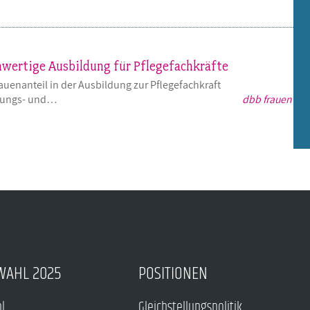
hwertige Ausbildung für Pflegefachkräfte
uenanteil in der Ausbildung zur Pflegefachkraft
ldungs- und…
dbb frauen
WAHL 2025
POSITIONEN
hl
Gleichstellungspolitik