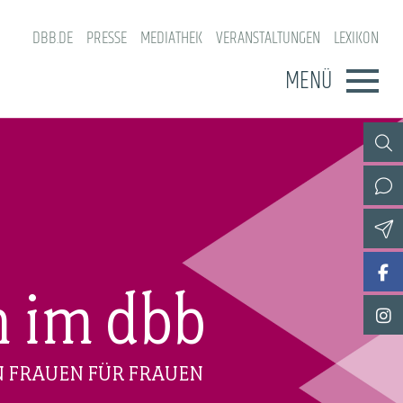
DBB.DE
PRESSE
MEDIATHEK
VERANSTALTUNGEN
LEXIKON
MENÜ
n im dbb
N FRAUEN FÜR FRAUEN