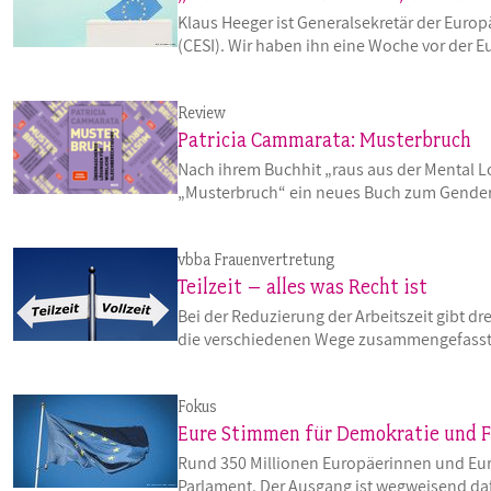
Klaus Heeger ist Generalsekretär der Eur
(CESI). Wir haben ihn eine Woche vor der 
Review
Patricia Cammarata: Musterbruch
Nach ihrem Buchhit „raus aus der Mental L
„Musterbruch“ ein neues Buch zum Gende
vbba Frauenvertretung
Teilzeit – alles was Recht ist
Bei der Reduzierung der Arbeitszeit gibt dr
die verschiedenen Wege zusammengefasst
Fokus
Eure Stimmen für Demokratie und 
Rund 350 Millionen Europäerinnen und Euro
Parlament. Der Ausgang ist wegweisend da